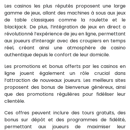
Les casinos les plus réputés proposent une large
gamme de jeux, allant des machines à sous aux jeux
de table classiques comme la roulette et le
blackjack. De plus, l’intégration de jeux en direct a
révolutionné l’expérience de jeu en ligne, permettant
aux joueurs d’interagir avec des croupiers en temps
réel, créant ainsi une atmosphère de casino
authentique depuis le confort de leur domicile.
Les promotions et bonus offerts par les casinos en
ligne jouent également un rôle crucial dans
l’attraction de nouveaux joueurs. Les meilleurs sites
proposent des bonus de bienvenue généreux, ainsi
que des promotions régulières pour fidéliser leur
clientèle.
Ces offres peuvent inclure des tours gratuits, des
bonus sur dépôt et des programmes de fidélité,
permettant aux joueurs de maximiser leur