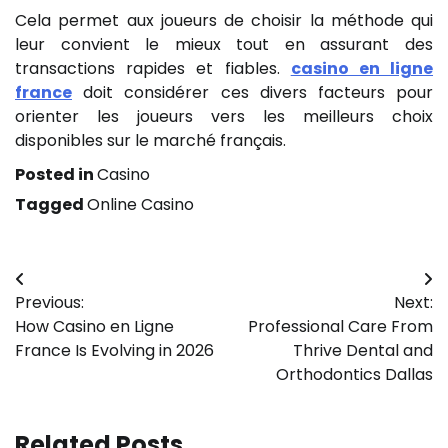
Cela permet aux joueurs de choisir la méthode qui
leur convient le mieux tout en assurant des
transactions rapides et fiables.
casino en ligne
france
doit considérer ces divers facteurs pour
orienter les joueurs vers les meilleurs choix
disponibles sur le marché français.
Posted in
Casino
Tagged
Online Casino
Post
Previous:
Next:
navigation
How Casino en Ligne
Professional Care From
France Is Evolving in 2026
Thrive Dental and
Orthodontics Dallas
Related Posts