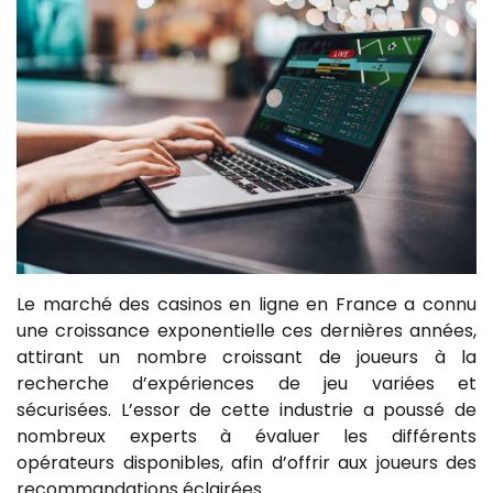
Le marché des casinos en ligne en France a connu
une croissance exponentielle ces dernières années,
attirant un nombre croissant de joueurs à la
recherche d’expériences de jeu variées et
sécurisées. L’essor de cette industrie a poussé de
nombreux experts à évaluer les différents
opérateurs disponibles, afin d’offrir aux joueurs des
recommandations éclairées.