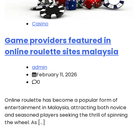
Casino
Game providers featured in
online roulette sites malaysia
admin
February 11, 2026
0
Online roulette has become a popular form of
entertainment in Malaysia, attracting both novice
and seasoned players seeking the thrill of spinning
the wheel. As […]