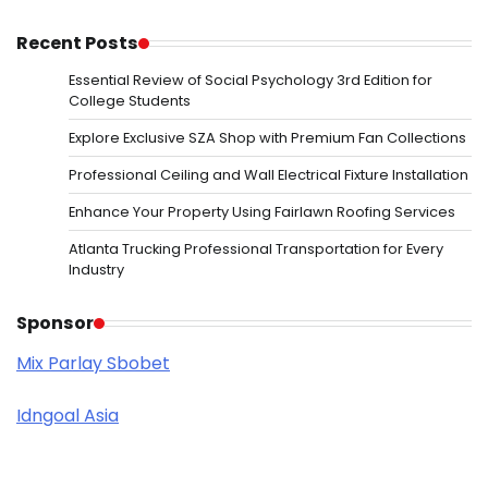
Recent Posts
Essential Review of Social Psychology 3rd Edition for
College Students
Explore Exclusive SZA Shop with Premium Fan Collections
Professional Ceiling and Wall Electrical Fixture Installation
Enhance Your Property Using Fairlawn Roofing Services
Atlanta Trucking Professional Transportation for Every
Industry
Sponsor
Mix Parlay Sbobet
Idngoal Asia