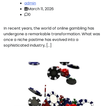
admin
March 11, 2026
0
In recent years, the world of online gambling has
undergone a remarkable transformation. What was
once a niche pastime has evolved into a
sophisticated industry, […]