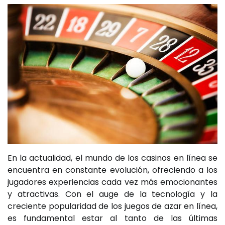
En la actualidad, el mundo de los casinos en línea se
encuentra en constante evolución, ofreciendo a los
jugadores experiencias cada vez más emocionantes
y atractivas. Con el auge de la tecnología y la
creciente popularidad de los juegos de azar en línea,
es fundamental estar al tanto de las últimas