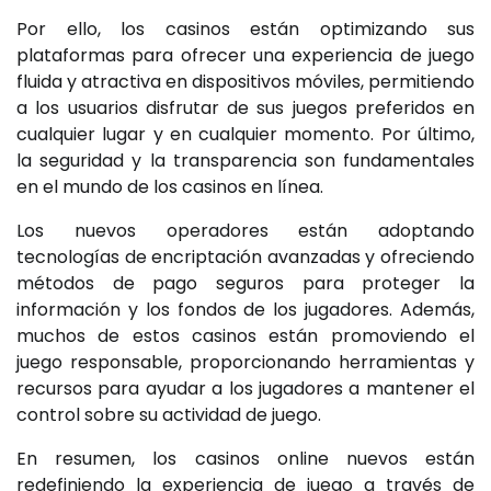
Por ello, los casinos están optimizando sus
plataformas para ofrecer una experiencia de juego
fluida y atractiva en dispositivos móviles, permitiendo
a los usuarios disfrutar de sus juegos preferidos en
cualquier lugar y en cualquier momento. Por último,
la seguridad y la transparencia son fundamentales
en el mundo de los casinos en línea.
Los nuevos operadores están adoptando
tecnologías de encriptación avanzadas y ofreciendo
métodos de pago seguros para proteger la
información y los fondos de los jugadores. Además,
muchos de estos casinos están promoviendo el
juego responsable, proporcionando herramientas y
recursos para ayudar a los jugadores a mantener el
control sobre su actividad de juego.
En resumen, los casinos online nuevos están
redefiniendo la experiencia de juego a través de