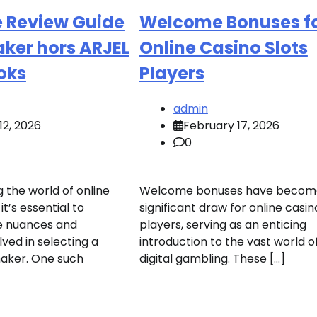
 Review Guide
Welcome Bonuses f
ker hors ARJEL
Online Casino Slots
oks
Players
admin
12, 2026
February 17, 2026
0
 the world of online
Welcome bonuses have becom
it’s essential to
significant draw for online casin
e nuances and
players, serving as an enticing
lved in selecting a
introduction to the vast world o
aker. One such
digital gambling. These […]