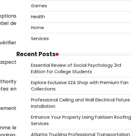
Games
options
Health
ntiel de
Home
Services
érifier
Recent Posts
 aspect
Essential Review of Social Psychology 3rd
Edition for College Students
thority
Explore Exclusive SZA Shop with Premium Fan
ctes en
Collections
Professional Ceiling and Wall Electrical Fixture
Installation
èrement
Enhance Your Property Using Fairlawn Roofing
Services
omme le
enaires,
Atlanta Trucking Professional Transportation