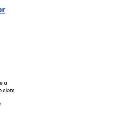
or
e a
o slots
f