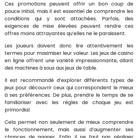
Ces promotions peuvent offrir un bon coup de
pouce initial, mais il est essentiel de comprendre les
conditions qui y sont attachées. Parfois, des
exigences de mise élevées peuvent rendre ces
offres moins attrayantes qu’elles ne le paraissent.
Les joueurs doivent donc lire attentivement les
termes pour maximiser leur valeur. Les jeux de casino
en ligne offrent une variété impressionnante, allant
des machines à sous aux jeux de table.
Il est recommandé d’explorer différents types de
jeux pour découvrir ceux qui correspondent le mieux
à ses préférences. De plus, prendre le temps de se
familiariser avec les règles de chaque jeu est
primordial.
Cela permet non seulement de mieux comprendre
le fonctionnement, mais aussi d’augmenter ses
chances de gagner. Enfin, il ne faut pas négliger