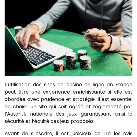
L’utilisation des sites de casino en ligne en France
peut être une expérience enrichissante si elle est
abordée avec prudence et stratégie. Il est essentiel
de choisir un site qui soit agréé et réglementé par
l’Autorité nationale des jeux, garantissant ainsi la
sécurité et l’équité des jeux proposés.
Avant de s’inscrire, il est judicieux de lire les avis