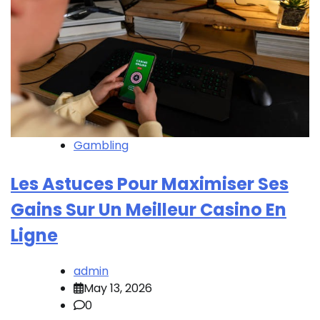
Gambling
Les Astuces Pour Maximiser Ses
Gains Sur Un Meilleur Casino En
Ligne
admin
May 13, 2026
0