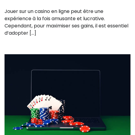
Jouer sur un casino en ligne peut être une
expérience à la fois amusante et lucrative.
Cependant, pour maximiser ses gains, il est essentiel
d’adopter […]