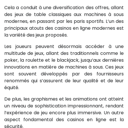
Cela a conduit à une diversification des offres, allant
des jeux de table classiques aux machines à sous
modernes, en passant par les paris sportifs. L’un des
principaux atouts des casinos en ligne modernes est
la variété des jeux proposés.
Les joueurs peuvent désormais accéder à une
multitude de jeux, allant des traditionnels comme le
poker, la roulette et le blackjack, jusqu’aux dernières
innovations en matière de machines à sous. Ces jeux
sont souvent développés par des fournisseurs
renommés qui s’assurent de leur qualité et de leur
équité.
De plus, les graphismes et les animations ont atteint
un niveau de sophistication impressionnant, rendant
l’expérience de jeu encore plus immersive. Un autre
aspect fondamental des casinos en ligne est la
sécurité.