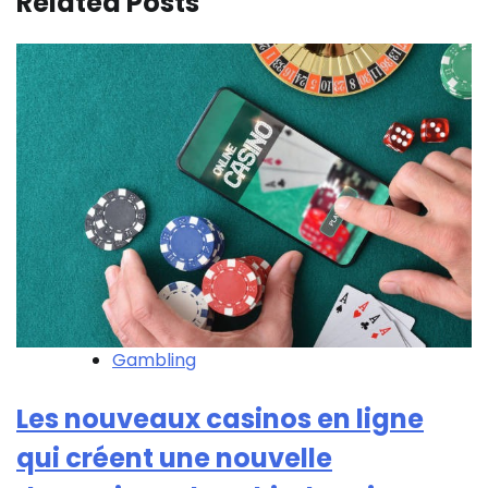
Related Posts
Gambling
Les nouveaux casinos en ligne
qui créent une nouvelle