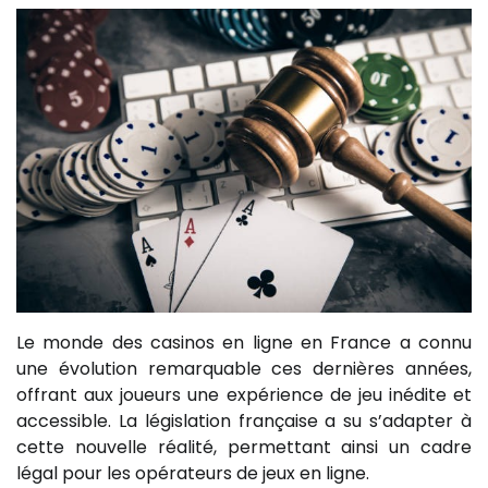
Le monde des casinos en ligne en France a connu
une évolution remarquable ces dernières années,
offrant aux joueurs une expérience de jeu inédite et
accessible. La législation française a su s’adapter à
cette nouvelle réalité, permettant ainsi un cadre
légal pour les opérateurs de jeux en ligne.