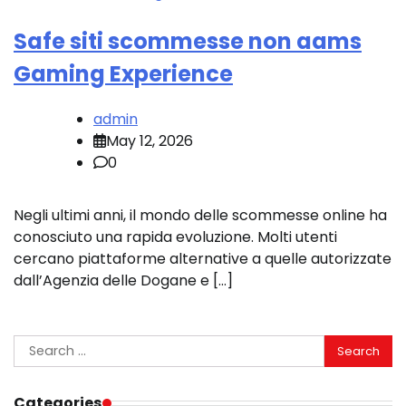
Safe siti scommesse non aams
Gaming Experience
admin
May 12, 2026
0
Negli ultimi anni, il mondo delle scommesse online ha
conosciuto una rapida evoluzione. Molti utenti
cercano piattaforme alternative a quelle autorizzate
dall’Agenzia delle Dogane e […]
Search
for:
Categories