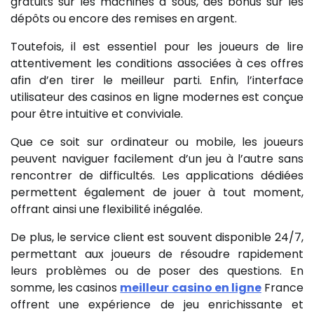
gratuits sur les machines à sous, des bonus sur les
dépôts ou encore des remises en argent.
Toutefois, il est essentiel pour les joueurs de lire
attentivement les conditions associées à ces offres
afin d’en tirer le meilleur parti. Enfin, l’interface
utilisateur des casinos en ligne modernes est conçue
pour être intuitive et conviviale.
Que ce soit sur ordinateur ou mobile, les joueurs
peuvent naviguer facilement d’un jeu à l’autre sans
rencontrer de difficultés. Les applications dédiées
permettent également de jouer à tout moment,
offrant ainsi une flexibilité inégalée.
De plus, le service client est souvent disponible 24/7,
permettant aux joueurs de résoudre rapidement
leurs problèmes ou de poser des questions. En
somme, les casinos
meilleur casino en ligne
France
offrent une expérience de jeu enrichissante et