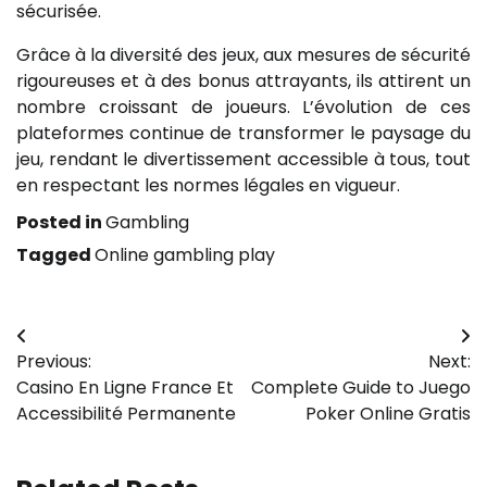
sécurisée.
Grâce à la diversité des jeux, aux mesures de sécurité
rigoureuses et à des bonus attrayants, ils attirent un
nombre croissant de joueurs. L’évolution de ces
plateformes continue de transformer le paysage du
jeu, rendant le divertissement accessible à tous, tout
en respectant les normes légales en vigueur.
Posted in
Gambling
Tagged
Online gambling play
Post
Previous:
Next:
navigation
Casino En Ligne France Et
Complete Guide to Juego
Accessibilité Permanente
Poker Online Gratis