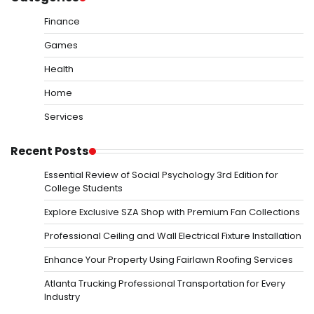
Finance
Games
Health
Home
Services
Recent Posts
Essential Review of Social Psychology 3rd Edition for
College Students
Explore Exclusive SZA Shop with Premium Fan Collections
Professional Ceiling and Wall Electrical Fixture Installation
Enhance Your Property Using Fairlawn Roofing Services
Atlanta Trucking Professional Transportation for Every
Industry