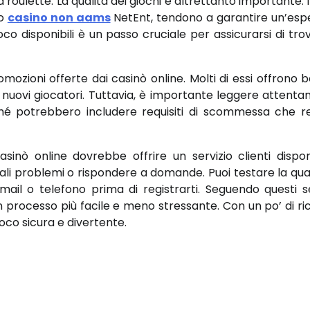
a roulette. La qualità dei giochi è altrettanto importante: 
 o
casino non aams
NetEnt, tendono a garantire un’esp
gioco disponibili è un passo cruciale per assicurarsi di tr
ozioni offerte dai casinò online. Molti di essi offrono b
e nuovi giocatori. Tuttavia, è importante leggere attenta
oiché potrebbero includere requisiti di scommessa che 
asinò online dovrebbe offrire un servizio clienti dispon
li problemi o rispondere a domande. Puoi testare la qual
email o telefono prima di registrarti. Seguendo questi s
un processo più facile e meno stressante. Con un po’ di ri
ioco sicura e divertente.