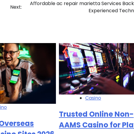
Affordable ac repair marietta Services Bac
Next:
Experienced Techn
Casino
ino
Trusted Online Non-
 Overseas
AAMS Casino for Pla