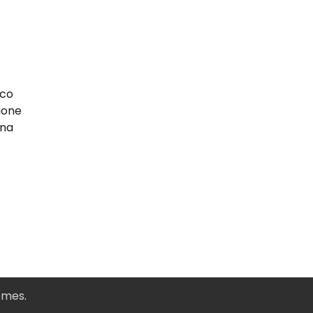
oco
ione
una
emes
.