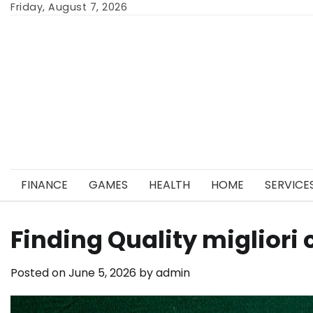
Skip
Friday, August 7, 2026
to
content
FINANCE
GAMES
HEALTH
HOME
SERVICE
Finding Quality migliori
Posted on
June 5, 2026
by
admin