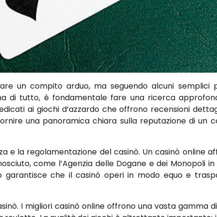
brare un compito arduo, ma seguendo alcuni semplici p
ma di tutto, è fondamentale fare una ricerca approfond
edicati ai giochi d’azzardo che offrono recensioni dettag
 fornire una panoramica chiara sulla reputazione di un c
a e la regolamentazione del casinò. Un casinò online aff
osciuto, come l’Agenzia delle Dogane e dei Monopoli in I
to garantisce che il casinò operi in modo equo e trasp
casinò. I migliori casinò online offrono una vasta gamma di