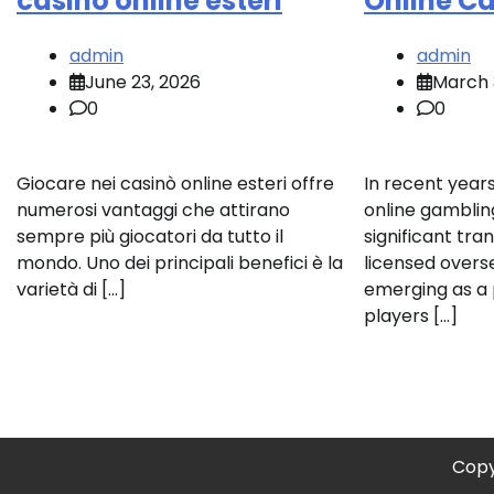
casino online esteri
Online Ca
admin
admin
June 23, 2026
March 
0
0
Giocare nei casinò online esteri offre
In recent year
numerosi vantaggi che attirano
online gambli
sempre più giocatori da tutto il
significant tra
mondo. Uno dei principali benefici è la
licensed overse
varietà di […]
emerging as a 
players […]
Copy