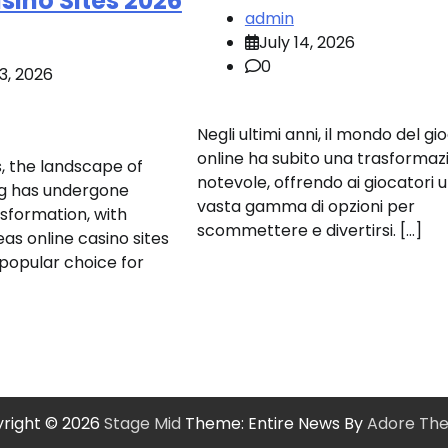
sino Sites 2026
admin
July 14, 2026
0
3, 2026
Negli ultimi anni, il mondo del gi
online ha subito una trasformaz
s, the landscape of
notevole, offrendo ai giocatori 
ng has undergone
vasta gamma di opzioni per
nsformation, with
scommettere e divertirsi. […]
as online casino sites
popular choice for
right © 2026
Stage Mid
Theme: Entire News By
Adore Th