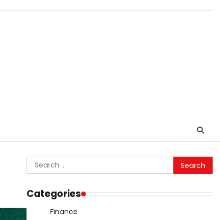
Search
for:
Categories
Finance