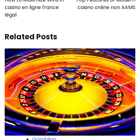
casino en ligne france
casino online non AAMS
légal
Related Posts
Gambling