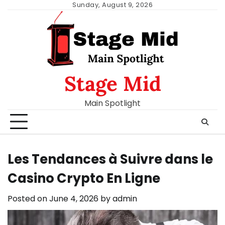
Skip
Sunday, August 9, 2026
to
content
Stage Mid
Main Spotlight
Les Tendances à Suivre dans le
Casino Crypto En Ligne
Posted on
June 4, 2026
by
admin