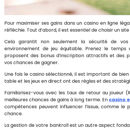
Pour maximiser ses gains dans un casino en ligne léga
réfléchie. Tout d’abord, il est essentiel de choisir un si
Cela garantit non seulement la sécurité de vos
environnement de jeu équitable. Prenez le temps d
proposent des bonus d’inscription attractifs et des 
vos chances de gagner.
Une fois le casino sélectionné, il est important de bie
table et les jeux en direct ont des règles et des stratég
Familiarisez-vous avec les taux de retour au joueur 
meilleures chances de gains à long terme. En
casino e
compétences peuvent influencer l’issue, comme le po
chance.
La gestion de votre bankroll est un autre aspect fonda