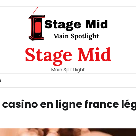
Stage Mid
Main Spotlight
S
casino en ligne france lé