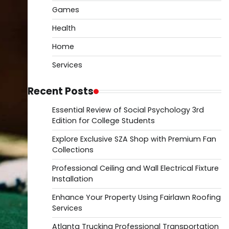
Games
Health
Home
Services
Recent Posts
Essential Review of Social Psychology 3rd
Edition for College Students
Explore Exclusive SZA Shop with Premium Fan
Collections
Professional Ceiling and Wall Electrical Fixture
Installation
Enhance Your Property Using Fairlawn Roofing
Services
Atlanta Trucking Professional Transportation