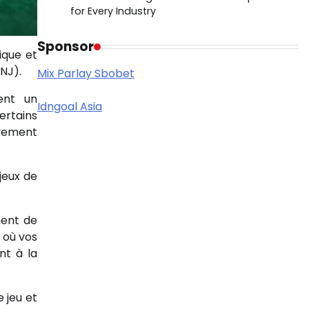
for Every Industry
Sponsor
ique et
ANJ).
Mix Parlay Sbobet
ent un
Idngoal Asia
ertains
ivement
jeux de
ment de
x où vos
nt à la
 jeu et