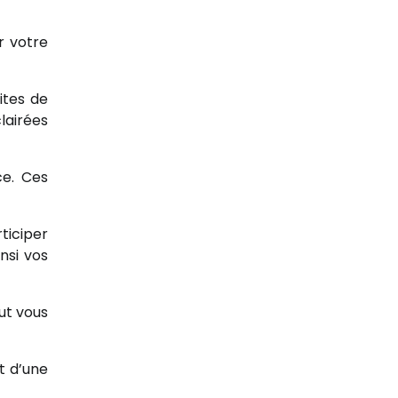
r votre
ites de
lairées
ce. Ces
ticiper
nsi vos
ut vous
t d’une