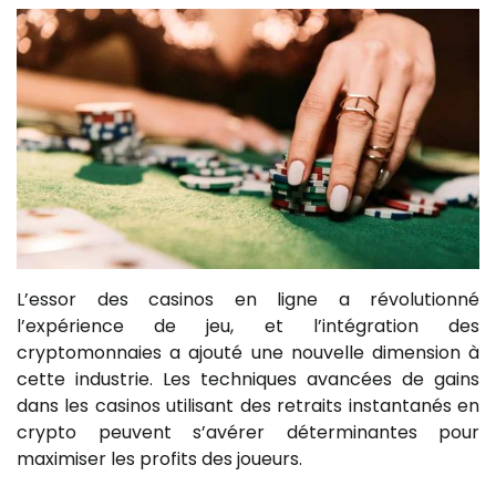
L’essor des casinos en ligne a révolutionné
l’expérience de jeu, et l’intégration des
cryptomonnaies a ajouté une nouvelle dimension à
cette industrie. Les techniques avancées de gains
dans les casinos utilisant des retraits instantanés en
crypto peuvent s’avérer déterminantes pour
maximiser les profits des joueurs.