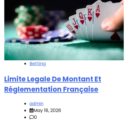
Betting
Limite Legale De Montant Et
Réglementation Française
admin
May 18, 2026
0