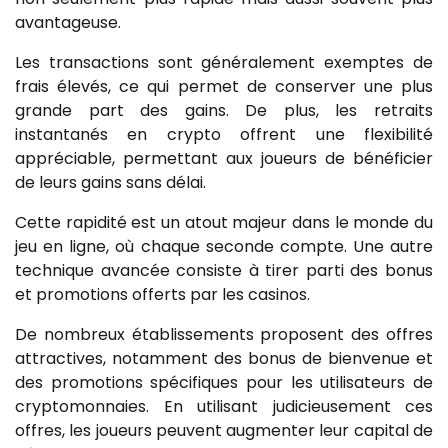
avantageuse.
Les transactions sont généralement exemptes de
frais élevés, ce qui permet de conserver une plus
grande part des gains. De plus, les retraits
instantanés en crypto offrent une flexibilité
appréciable, permettant aux joueurs de bénéficier
de leurs gains sans délai.
Cette rapidité est un atout majeur dans le monde du
jeu en ligne, où chaque seconde compte. Une autre
technique avancée consiste à tirer parti des bonus
et promotions offerts par les casinos.
De nombreux établissements proposent des offres
attractives, notamment des bonus de bienvenue et
des promotions spécifiques pour les utilisateurs de
cryptomonnaies. En utilisant judicieusement ces
offres, les joueurs peuvent augmenter leur capital de