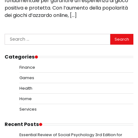
fondamentale per garantire un’esperienza di gioco
positiva e protetta. Con l’aumento della popolarità
dei giochi d’azzardo online, […]
Search
for:
Categories
Finance
Games
Health
Home
Services
Recent Posts
Essential Review of Social Psychology 3rd Edition for