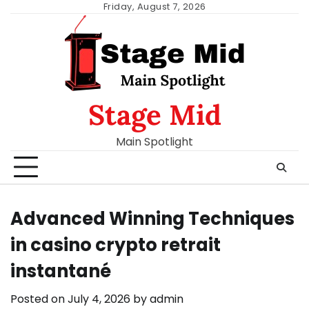
Skip
Friday, August 7, 2026
to
content
Stage Mid
Main Spotlight
Advanced Winning Techniques
in casino crypto retrait
instantané
Posted on
July 4, 2026
by
admin