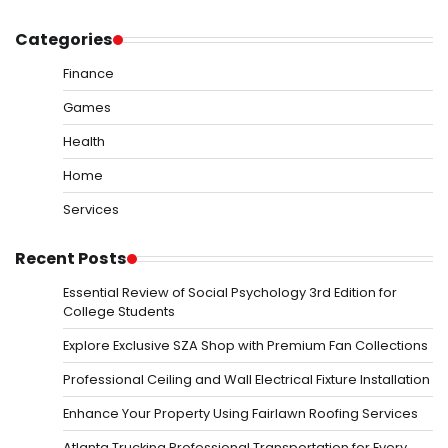
Categories
Finance
Games
Health
Home
Services
Recent Posts
Essential Review of Social Psychology 3rd Edition for
College Students
Explore Exclusive SZA Shop with Premium Fan Collections
Professional Ceiling and Wall Electrical Fixture Installation
Enhance Your Property Using Fairlawn Roofing Services
Atlanta Trucking Professional Transportation for Every