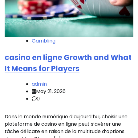
Gambling
casino en ligne Growth and What
It Means for Players
admin
May 21, 2026
0
Dans le monde numérique d’aujourd’hui, choisir une
plateforme de casino en ligne peut s’avérer une
tâche délicate en raison de la multitude d’options