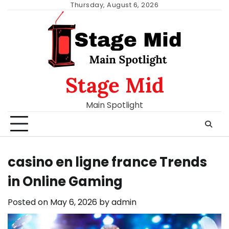
Skip
Thursday, August 6, 2026
to
content
Stage Mid
Main Spotlight
casino en ligne france Trends
in Online Gaming
Posted on
May 6, 2026
by
admin