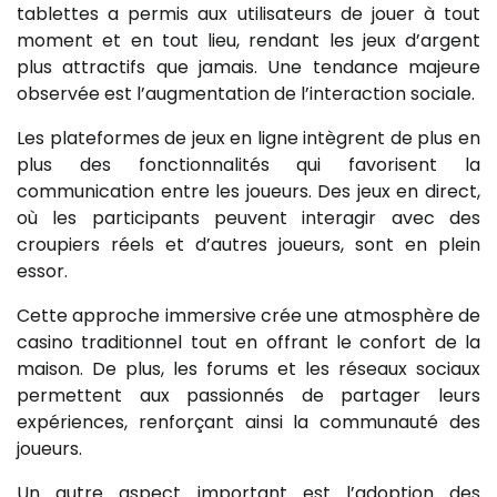
tablettes a permis aux utilisateurs de jouer à tout
moment et en tout lieu, rendant les jeux d’argent
plus attractifs que jamais. Une tendance majeure
observée est l’augmentation de l’interaction sociale.
Les plateformes de jeux en ligne intègrent de plus en
plus des fonctionnalités qui favorisent la
communication entre les joueurs. Des jeux en direct,
où les participants peuvent interagir avec des
croupiers réels et d’autres joueurs, sont en plein
essor.
Cette approche immersive crée une atmosphère de
casino traditionnel tout en offrant le confort de la
maison. De plus, les forums et les réseaux sociaux
permettent aux passionnés de partager leurs
expériences, renforçant ainsi la communauté des
joueurs.
Un autre aspect important est l’adoption des