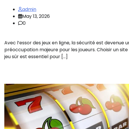
admin
May 13, 2026
0
Avec l’essor des jeux en ligne, la sécurité est devenue 
préoccupation majeure pour les joueurs. Choisir un site
jeu sûr est essentiel pour […]