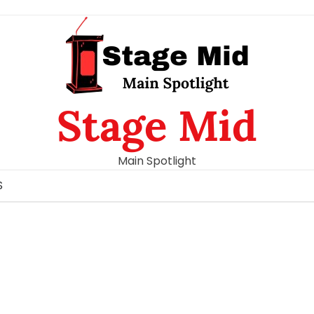
Stage Mid
Main Spotlight
S