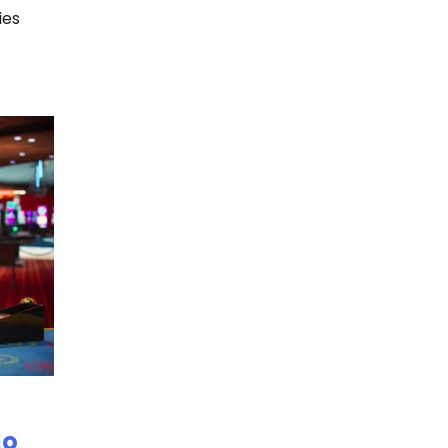
ies
no