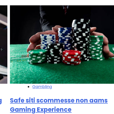
Gambling
g
Safe siti scommesse non aams
Gaming Experience