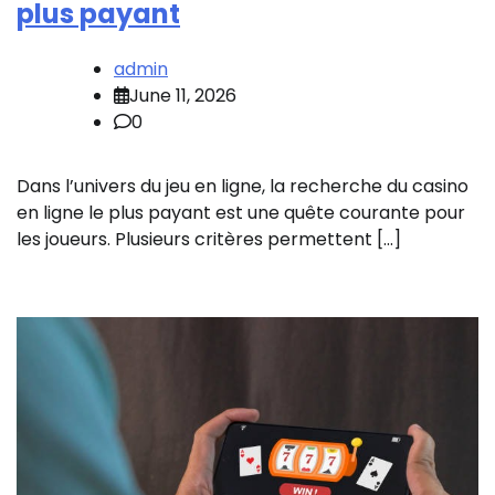
plus payant
admin
June 11, 2026
0
Dans l’univers du jeu en ligne, la recherche du casino
en ligne le plus payant est une quête courante pour
les joueurs. Plusieurs critères permettent […]