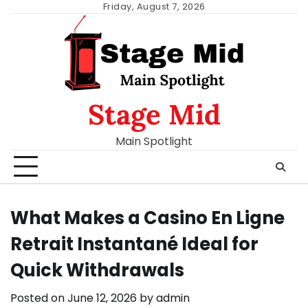
Skip
Friday, August 7, 2026
to
content
Stage Mid
Main Spotlight
What Makes a Casino En Ligne
Retrait Instantané Ideal for
Quick Withdrawals
Posted on
June 12, 2026
by
admin