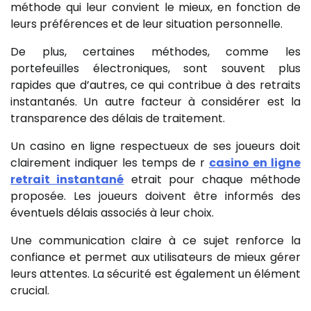
méthode qui leur convient le mieux, en fonction de
leurs préférences et de leur situation personnelle.
De plus, certaines méthodes, comme les
portefeuilles électroniques, sont souvent plus
rapides que d’autres, ce qui contribue à des retraits
instantanés. Un autre facteur à considérer est la
transparence des délais de traitement.
Un casino en ligne respectueux de ses joueurs doit
clairement indiquer les temps de r
casino en ligne
retrait instantané
etrait pour chaque méthode
proposée. Les joueurs doivent être informés des
éventuels délais associés à leur choix.
Une communication claire à ce sujet renforce la
confiance et permet aux utilisateurs de mieux gérer
leurs attentes. La sécurité est également un élément
crucial.