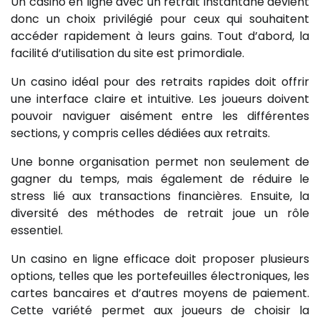
Un casino en ligne avec un retrait instantané devient
donc un choix privilégié pour ceux qui souhaitent
accéder rapidement à leurs gains. Tout d’abord, la
facilité d’utilisation du site est primordiale.
Un casino idéal pour des retraits rapides doit offrir
une interface claire et intuitive. Les joueurs doivent
pouvoir naviguer aisément entre les différentes
sections, y compris celles dédiées aux retraits.
Une bonne organisation permet non seulement de
gagner du temps, mais également de réduire le
stress lié aux transactions financières. Ensuite, la
diversité des méthodes de retrait joue un rôle
essentiel.
Un casino en ligne efficace doit proposer plusieurs
options, telles que les portefeuilles électroniques, les
cartes bancaires et d’autres moyens de paiement.
Cette variété permet aux joueurs de choisir la