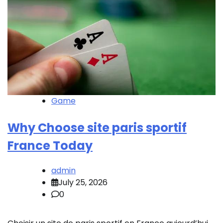
Game
Why Choose site paris sportif
France Today
admin
July 25, 2026
0