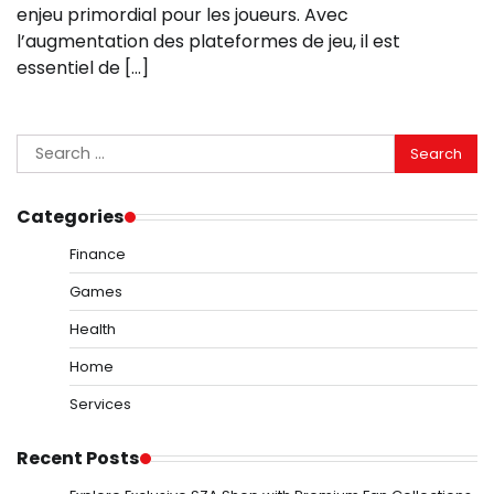
enjeu primordial pour les joueurs. Avec
l’augmentation des plateformes de jeu, il est
essentiel de […]
Search
for:
Categories
Finance
Games
Health
Home
Services
Recent Posts