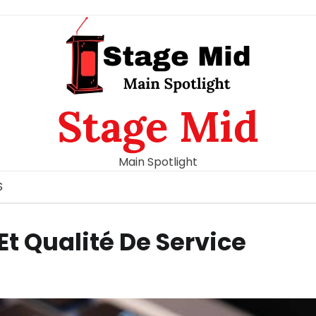
Stage Mid
Main Spotlight
S
Et Qualité De Service