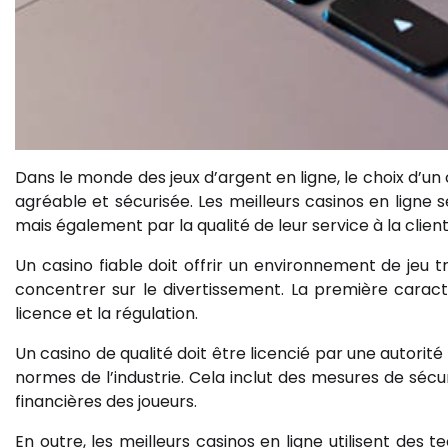
Dans le monde des jeux d’argent en ligne, le choix d’un 
agréable et sécurisée. Les meilleurs casinos en ligne 
mais également par la qualité de leur service à la client
Un casino fiable doit offrir un environnement de jeu t
concentrer sur le divertissement. La première caracté
licence et la régulation.
Un casino de qualité doit être licencié par une autorit
normes de l’industrie. Cela inclut des mesures de sécu
financières des joueurs.
En outre, les meilleurs casinos en ligne utilisent des