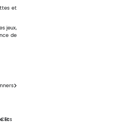
ttes et
es jeux,
ence de
inners