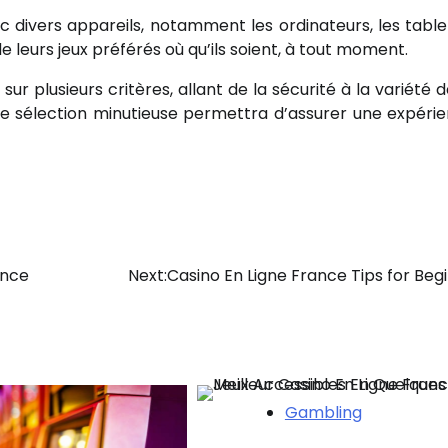
c divers appareils, notamment les ordinateurs, les table
 leurs jeux préférés où qu’ils soient, à tout moment.
ur plusieurs critères, allant de la sécurité à la variété d
Une sélection minutieuse permettra d’assurer une expéri
ance
Next:
Casino En Ligne France Tips for Beg
Gambling