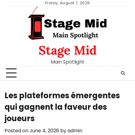
Skip
Friday, August 7, 2026
to
content
Stage Mid
Main Spotlight
Les plateformes émergentes
qui gagnent la faveur des
joueurs
Posted on
June 4, 2026
by
admin