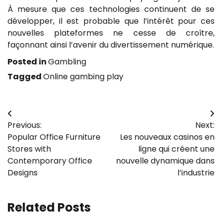
À mesure que ces technologies continuent de se
développer, il est probable que l’intérêt pour ces
nouvelles plateformes ne cesse de croître,
façonnant ainsi l’avenir du divertissement numérique.
Posted in
Gambling
Tagged
Online gambing play
Post
Previous:
Next:
navigation
Popular Office Furniture
Les nouveaux casinos en
Stores with
ligne qui créent une
Contemporary Office
nouvelle dynamique dans
Designs
l’industrie
Related Posts