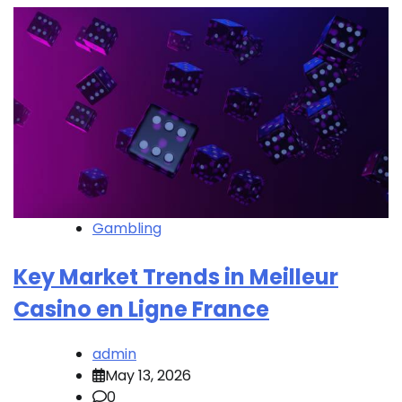
Gambling
Key Market Trends in Meilleur
Casino en Ligne France
admin
May 13, 2026
0