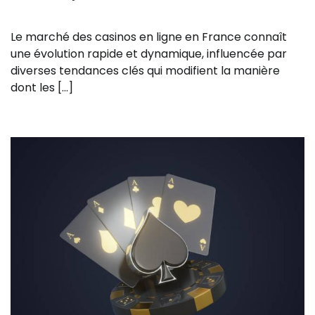
Le marché des casinos en ligne en France connaît
une évolution rapide et dynamique, influencée par
diverses tendances clés qui modifient la manière
dont les […]