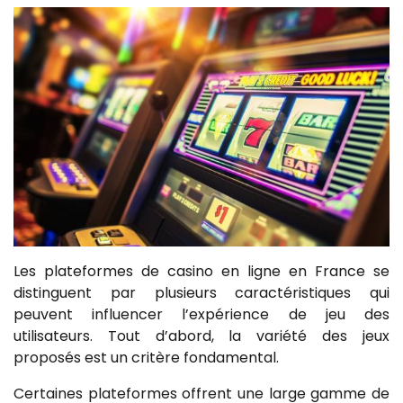
Les plateformes de casino en ligne en France se
distinguent par plusieurs caractéristiques qui
peuvent influencer l’expérience de jeu des
utilisateurs. Tout d’abord, la variété des jeux
proposés est un critère fondamental.
Certaines plateformes offrent une large gamme de