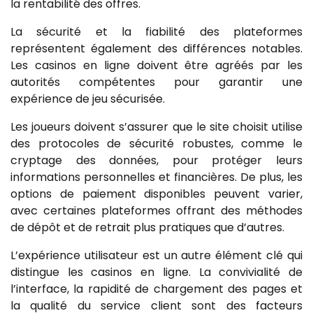
la rentabilité des offres.
La sécurité et la fiabilité des plateformes
représentent également des différences notables.
Les casinos en ligne doivent être agréés par les
autorités compétentes pour garantir une
expérience de jeu sécurisée.
Les joueurs doivent s’assurer que le site choisit utilise
des protocoles de sécurité robustes, comme le
cryptage des données, pour protéger leurs
informations personnelles et financières. De plus, les
options de paiement disponibles peuvent varier,
avec certaines plateformes offrant des méthodes
de dépôt et de retrait plus pratiques que d’autres.
L’expérience utilisateur est un autre élément clé qui
distingue les casinos en ligne. La convivialité de
l’interface, la rapidité de chargement des pages et
la qualité du service client sont des facteurs