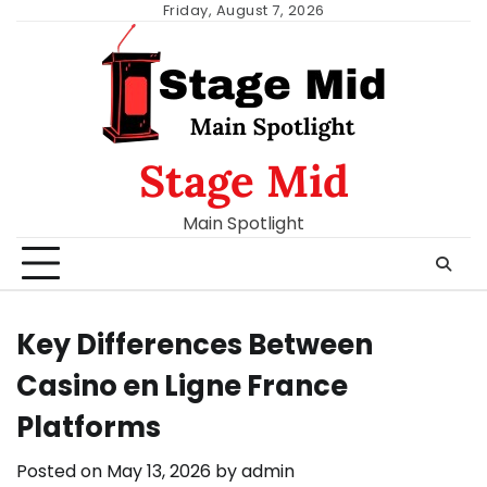
Skip
Friday, August 7, 2026
to
content
Stage Mid
Main Spotlight
Key Differences Between
Casino en Ligne France
Platforms
Posted on
May 13, 2026
by
admin