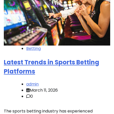
Betting
Latest Trends in Sports Betting
Platforms
admin
March 11, 2026
0
The sports betting industry has experienced