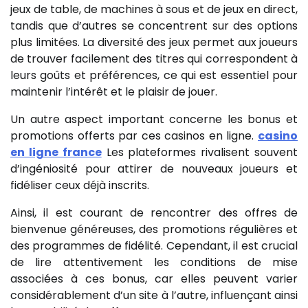
jeux de table, de machines à sous et de jeux en direct,
tandis que d’autres se concentrent sur des options
plus limitées. La diversité des jeux permet aux joueurs
de trouver facilement des titres qui correspondent à
leurs goûts et préférences, ce qui est essentiel pour
maintenir l’intérêt et le plaisir de jouer.
Un autre aspect important concerne les bonus et
promotions offerts par ces casinos en ligne.
casino
en ligne france
Les plateformes rivalisent souvent
d’ingéniosité pour attirer de nouveaux joueurs et
fidéliser ceux déjà inscrits.
Ainsi, il est courant de rencontrer des offres de
bienvenue généreuses, des promotions régulières et
des programmes de fidélité. Cependant, il est crucial
de lire attentivement les conditions de mise
associées à ces bonus, car elles peuvent varier
considérablement d’un site à l’autre, influençant ainsi