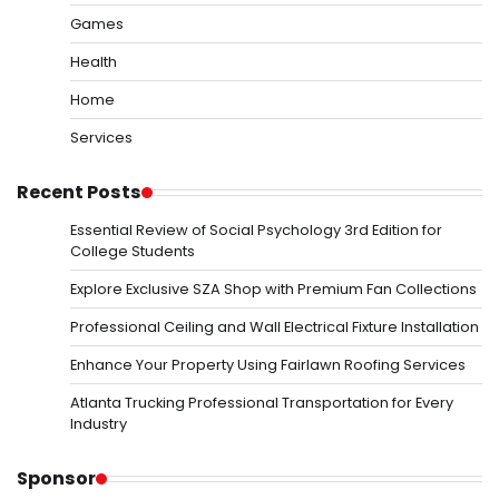
Games
Health
Home
Services
Recent Posts
Essential Review of Social Psychology 3rd Edition for
College Students
Explore Exclusive SZA Shop with Premium Fan Collections
Professional Ceiling and Wall Electrical Fixture Installation
Enhance Your Property Using Fairlawn Roofing Services
Atlanta Trucking Professional Transportation for Every
Industry
Sponsor