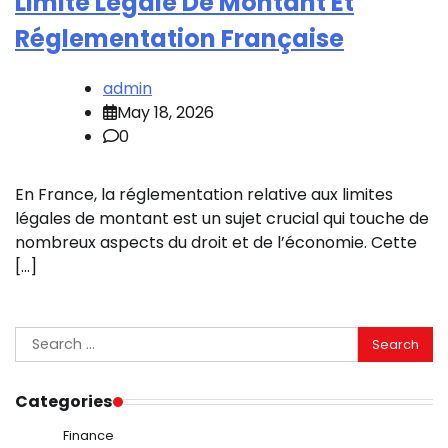
Limite Legale De Montant Et
Réglementation Française
admin
May 18, 2026
0
En France, la réglementation relative aux limites
légales de montant est un sujet crucial qui touche de
nombreux aspects du droit et de l’économie. Cette
[…]
Search
for:
Categories
Finance