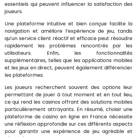
essentiels qui peuvent influencer la satisfaction des
joueurs.
Une plateforme intuitive et bien conçue facilite la
navigation et améliore l’expérience de jeu, tandis
qu’un service client réactif et efficace peut résoudre
rapidement les problèmes rencontrés par les
utilisateurs. Enfin, les fonctionnalités
supplémentaires, telles que les applications mobiles
et les jeux en direct, peuvent également différencier
les plateformes.
Les joueurs recherchent souvent des options leur
permettant de jouer à tout moment et en tout lieu,
ce qui rend les casinos offrant des solutions mobiles
particulièrement attrayants. En résumé, choisir une
plateforme de casino en ligne en France nécessite
une réflexion approfondie sur ces différents aspects
pour garantir une expérience de jeu agréable et