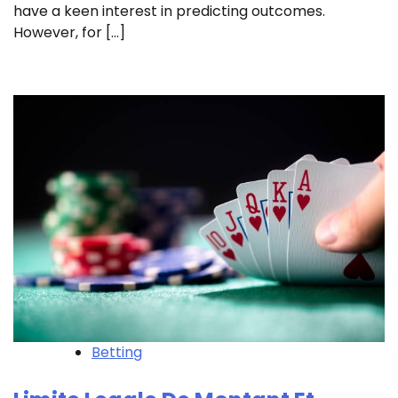
have a keen interest in predicting outcomes.
However, for […]
Betting