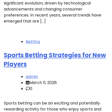
significant evolution, driven by technological
advancements and changing consumer
preferences. In recent years, several trends have
emerged that are […]
Betting
Sports Betting Strategies for New
Players
admin
March 11, 2026
0
Sports betting can be an exciting and potentially
rewarding activity for those who enjoy sports and