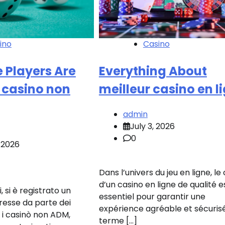
ino
Casino
 Players Are
Everything About
 casino non
meilleur casino en l
admin
July 3, 2026
0
, 2026
Dans l’univers du jeu en ligne, le
d’un casino en ligne de qualité e
i, si è registrato un
essentiel pour garantir une
resse da parte dei
expérience agréable et sécurisé
 i casinò non ADM,
terme […]