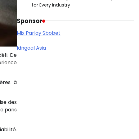
for Every Industry
Sponsor
Mix Parlay Sbobet
Idngoal Asia
éfi. De
érience
ères à
ise des
e paris
bilité.