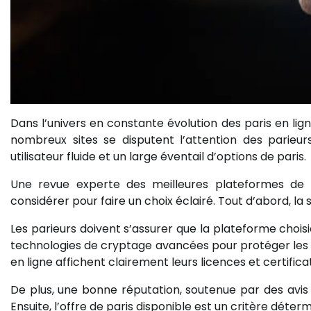
Dans l’univers en constante évolution des paris en lign
nombreux sites se disputent l’attention des parieu
utilisateur fluide et un large éventail d’options de paris.
Une revue experte des meilleures plateformes de 
considérer pour faire un choix éclairé. Tout d’abord, la
Les parieurs doivent s’assurer que la plateforme choisi
technologies de cryptage avancées pour protéger les do
en ligne affichent clairement leurs licences et certificati
De plus, une bonne réputation, soutenue par des avis po
Ensuite, l’offre de paris disponible est un critère déter