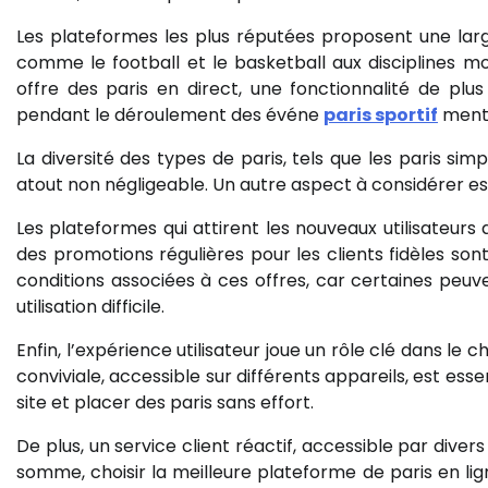
Les plateformes les plus réputées proposent une lar
comme le football et le basketball aux disciplines moin
offre des paris en direct, une fonctionnalité de pl
pendant le déroulement des événe
paris sportif
ment
La diversité des types de paris, tels que les paris si
atout non négligeable. Un autre aspect à considérer est
Les plateformes qui attirent les nouveaux utilisateurs
des promotions régulières pour les clients fidèles sont
conditions associées à ces offres, car certaines peu
utilisation difficile.
Enfin, l’expérience utilisateur joue un rôle clé dans le 
conviviale, accessible sur différents appareils, est ess
site et placer des paris sans effort.
De plus, un service client réactif, accessible par dive
somme, choisir la meilleure plateforme de paris en lign