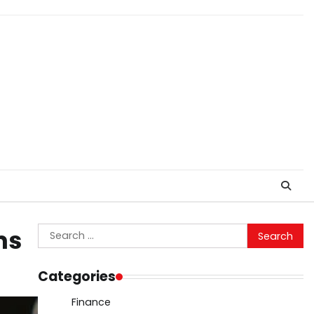
Search
ms
for:
Categories
Finance