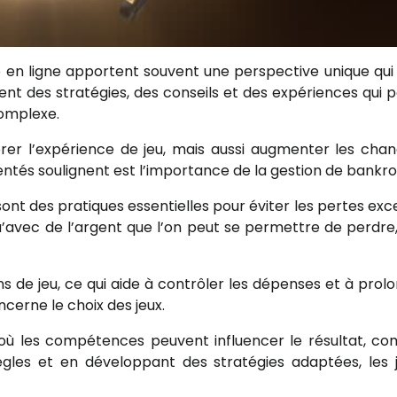
o en ligne apportent souvent une perspective unique qui
nt des stratégies, des conseils et des expériences qui 
complexe.
er l’expérience de jeu, mais aussi augmenter les cha
ntés soulignent est l’importance de la gestion de bankrol
ont des pratiques essentielles pour éviter les pertes exce
avec de l’argent que l’on peut se permettre de perdre,
ions de jeu, ce qui aide à contrôler les dépenses et à prol
cerne le choix des jeux.
 où les compétences peuvent influencer le résultat, c
règles et en développant des stratégies adaptées, les 