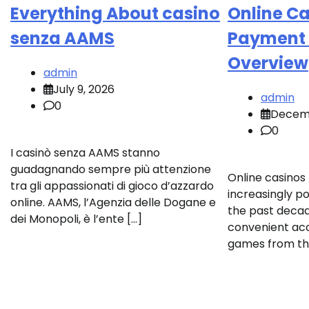
Everything About casino
Online Ca
senza AAMS
Payment 
Overview
admin
July 9, 2026
admin
0
Decemb
0
I casinò senza AAMS stanno
guadagnando sempre più attenzione
Online casino
tra gli appassionati di gioco d’azzardo
increasingly po
online. AAMS, l’Agenzia delle Dogane e
the past decad
dei Monopoli, è l’ente […]
convenient acc
games from th