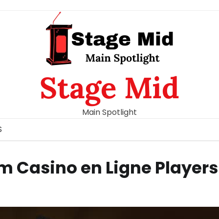
Stage Mid
Main Spotlight
S
om Casino en Ligne Players