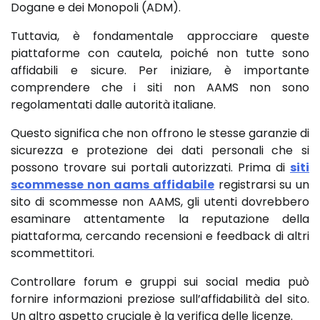
Dogane e dei Monopoli (ADM).
Tuttavia, è fondamentale approcciare queste
piattaforme con cautela, poiché non tutte sono
affidabili e sicure. Per iniziare, è importante
comprendere che i siti non AAMS non sono
regolamentati dalle autorità italiane.
Questo significa che non offrono le stesse garanzie di
sicurezza e protezione dei dati personali che si
possono trovare sui portali autorizzati. Prima di
siti
scommesse non aams affidabile
registrarsi su un
sito di scommesse non AAMS, gli utenti dovrebbero
esaminare attentamente la reputazione della
piattaforma, cercando recensioni e feedback di altri
scommettitori.
Controllare forum e gruppi sui social media può
fornire informazioni preziose sull’affidabilità del sito.
Un altro aspetto cruciale è la verifica delle licenze.