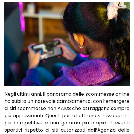
Negli ultimi anni, il panorama delle scommesse online
ha subito un notevole cambiamento, con l’emergere
di siti scommesse non AAMS che attraggono sempre
più appassionati. Questi portali offrono spesso quote
più competitive e una gamma più ampia di eventi
sportivi rispetto ai siti autorizzati dall’Agenzia delle