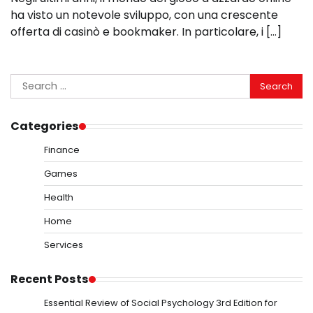
ha visto un notevole sviluppo, con una crescente
offerta di casinò e bookmaker. In particolare, i […]
Search
for:
Categories
Finance
Games
Health
Home
Services
Recent Posts
Essential Review of Social Psychology 3rd Edition for