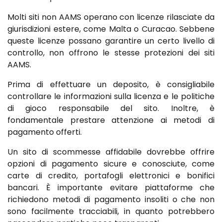
Molti siti non AAMS operano con licenze rilasciate da
giurisdizioni estere, come Malta o Curacao. Sebbene
queste licenze possano garantire un certo livello di
controllo, non offrono le stesse protezioni dei siti
AAMS.
Prima di effettuare un deposito, è consigliabile
controllare le informazioni sulla licenza e le politiche
di gioco responsabile del sito. Inoltre, è
fondamentale prestare attenzione ai metodi di
pagamento offerti.
Un sito di scommesse affidabile dovrebbe offrire
opzioni di pagamento sicure e conosciute, come
carte di credito, portafogli elettronici e bonifici
bancari. È importante evitare piattaforme che
richiedono metodi di pagamento insoliti o che non
sono facilmente tracciabili, in quanto potrebbero