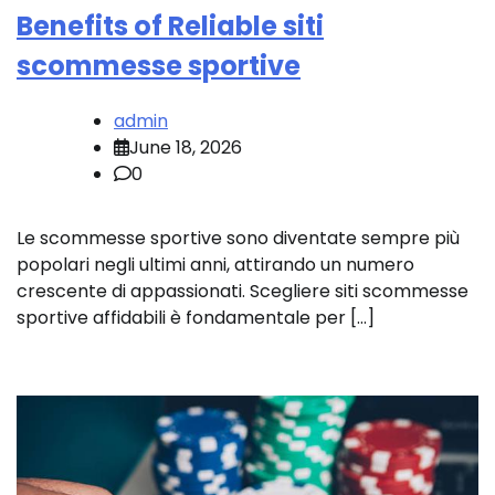
Benefits of Reliable siti
scommesse sportive
admin
June 18, 2026
0
Le scommesse sportive sono diventate sempre più
popolari negli ultimi anni, attirando un numero
crescente di appassionati. Scegliere siti scommesse
sportive affidabili è fondamentale per […]