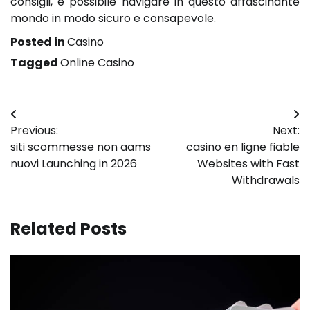
consigli, è possibile navigare in questo affascinante
mondo in modo sicuro e consapevole.
Posted in
Casino
Tagged
Online Casino
Post
Previous:
Next:
navigation
siti scommesse non aams
casino en ligne fiable
nuovi Launching in 2026
Websites with Fast
Withdrawals
Related Posts