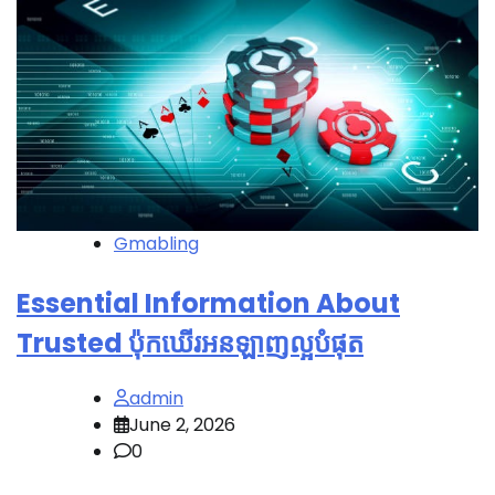
Gmabling
Essential Information About
Trusted ប៉ុកឃើរអនឡាញល្អបំផុត
admin
June 2, 2026
0