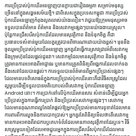
ការប្រើប្រាស់ប៉ុកឃើរអនឡាញបានក្លាយជារឿងធម្មតា សម្រាប់មនុស្ស
ច្រើននៅក្នុងសង្គមសម័យថ្មី។ ជាពិសេសក្នុងប្រទេសកម្ពុជា ការប្រើប្រាស់
ប៉ុកឃើរអនឡាញកំពុងលូតលាស់យ៉ាងលឿន។ វាជួយឱ្យក្រុមមនុស្សអាច
ទទួលបានព័ត៌មាន ព័ត៌មាន និងសេវាកម្មផ្សេងៗបានយ៉ាងងាយស្រួល។
ប៉ុន្តែការជ្រើសរើសប៉ុកឃើរដែលមានសុវត្ថិភាព និងទំនុកចិត្ត គឺជា
ប្រធានបទសំខាន់មួយដែលគួរត្រូវបានពិចារណាដោយយ៉ាងខ្ពស់។ មុននឹង
ចូលរួមប្រើប្រាស់ប៉ុកឃើរអនឡាញ អ្នកគួរតែធ្វើការស្រាវជ្រាវអំពីសេវាកម្ម
និងក្រុមហ៊ុនដែលផ្តល់ជូនវា។ សេវាកម្មដែលមានសុវត្ថិភាព និងទំនុកចិត្ត
ត្រូវមានការអះអាងពីអាជ្ញាធរ ឬមានការត្រួតពិនិត្យពីអង្គការដែលទាក់ទង
នឹងសេវាដែលបានផ្តល់។ ការទទួលបានព័ត៌មានពីអ្នកប្រើប្រាស់ផ្សេងៗ
ដែលមានបទពិសោធន៍ក្នុងការប្រើប្រាស់ប៉ុកឃើរនោះគឺជាវិធីសាស្ត្រដែល
ល្អមួយដើម្បីទទួលបានមតិយោបល់ពីសេវាកម្ម ប៉ុកឃើរអនឡាញ
Android នោះ។ ការប្រាក់នៅលើប៉ុកឃើរមានសារៈសំខាន់ដើម្បីជួយអ្នក
ប្រើប្រាស់ក្នុងការធ្វើការប្រាក់ និងប្រើប្រាស់សេវាកម្មផ្សេងៗ។ សេវាកម្ម
ដែលមានគុណភាពល្អតែងតែផ្តល់ឱ្យអ្នកប្រើប្រាស់មានការទូទាត់ដែលមាន
ការពារពីការលួចនិងការបោកប្រាស់។ អ្នកគួរតែពិនិត្យមើលថាតើសេវាកម្ម
មានការអះអាងពីរាជការឬគេហទំព័រដែលមានភាពសុវត្ថិភាពដែរឬទេ។ វិធី
សាស្ត្រមួយទៀតដែលអាចជួយអ្នកក្នុងការជ្រើសរើសប៉ុកឃើរដែលមាន