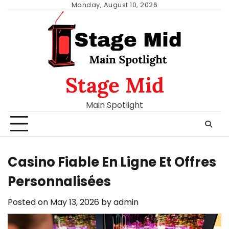
Skip
Monday, August 10, 2026
to
content
Stage Mid
Main Spotlight
Casino Fiable En Ligne Et Offres
Personnalisées
Posted on
May 13, 2026
by
admin