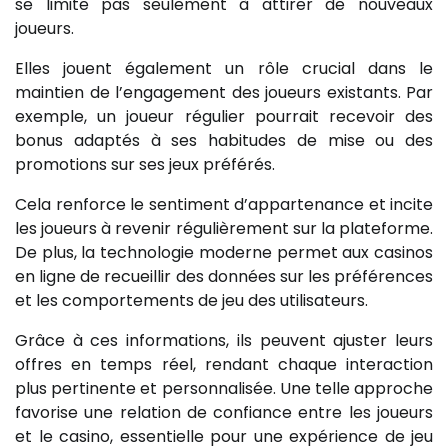
se limite pas seulement à attirer de nouveaux
joueurs.
Elles jouent également un rôle crucial dans le
maintien de l’engagement des joueurs existants. Par
exemple, un joueur régulier pourrait recevoir des
bonus adaptés à ses habitudes de mise ou des
promotions sur ses jeux préférés.
Cela renforce le sentiment d’appartenance et incite
les joueurs à revenir régulièrement sur la plateforme.
De plus, la technologie moderne permet aux casinos
en ligne de recueillir des données sur les préférences
et les comportements de jeu des utilisateurs.
Grâce à ces informations, ils peuvent ajuster leurs
offres en temps réel, rendant chaque interaction
plus pertinente et personnalisée. Une telle approche
favorise une relation de confiance entre les joueurs
et le casino, essentielle pour une expérience de jeu