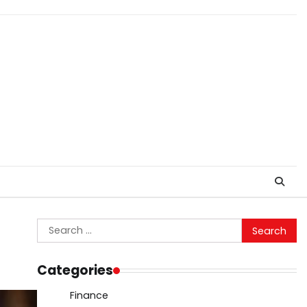
Search
for:
Categories
Finance