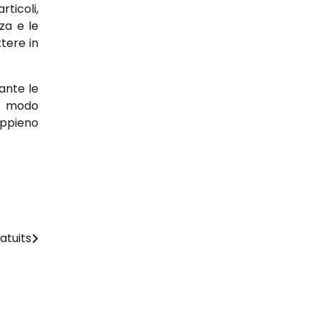
rticoli,
za e le
tere in
ante le
in modo
appieno
atuits