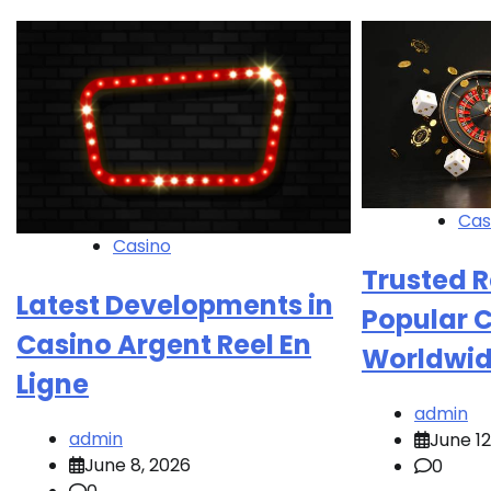
Cas
Casino
Trusted R
Latest Developments in
Popular 
Casino Argent Reel En
Worldwi
Ligne
admin
admin
June 12
June 8, 2026
0