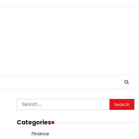
Search
for:
Categories
Finance