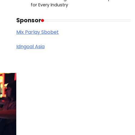
for Every Industry
Sponsor
Mix Parlay Sbobet
Idngoal Asia